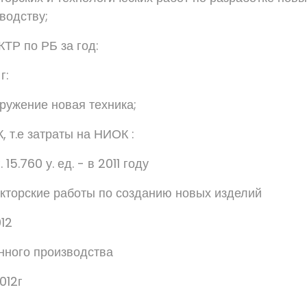
водству;
ТР по РБ за год:
г:
оружение новая техника;
 т.е затраты на НИОК :
. 15.760 у. ед. - в 2011 году
кторские работы по созданию новых изделий
012
енного производства
012г