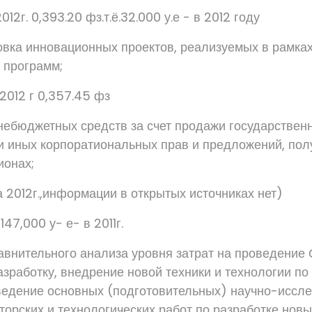
2012г. 0,393.20 фз.т.ё.32.000 у.е - в 2012 году
товка инновационных проектов, реализуемых в рамка
 программ;
 2012 г 0,357.45 фз
небюджетных средств за счет продажи государствен
 иных корпоратиональных прав и предложений, пол
ионах;
а 2012г.,информации в открытых источниках нет)
,147,000 у- е- в 2011г.
авнительного анализа уровня затрат на проведение
азработку, внедрение новой техники и технологии по
ведение основных (подготовительных) научно-иссле
торских и технологических работ по разработке новы