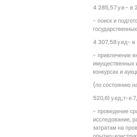
4 285,57.у.е.- в 
- поиск и подго
государственных
4 307,58.у.ед- в
- привлечение в
имущественных и
конкурсах и аукц
(по состоянию н
520,61 у.ед.,т-е.7
- проведение ср
исследование, р
затратам на про
опытно-конструк