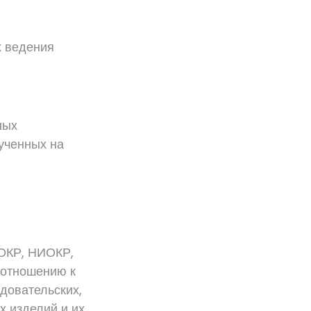
х ведения
ных
ученных на
 ОКР, НИОКР,
 отношению к
довательских,
х изделий и их