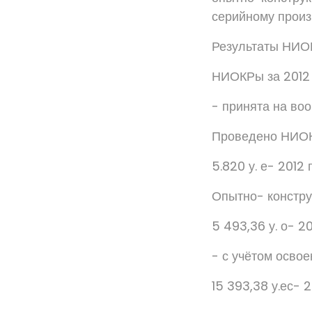
серийному произ
Результаты НИОК
НИОКРы за 2012 
- принята на во
Проведено НИОК,
5.820 у. е- 2012 г
Опытно- констру
5 493,36 у. о- 2
- с учётом осво
15 393,38 у.ес- 2