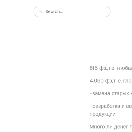
615 фз.,т.е. гло
4.060 фз,т. е. г
-замена старых 
-разработка и в
продукции;
Много ли денег 