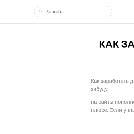
КАК З
Как заработать 
забуду
на сайты пополн
плюсе. Если у ва