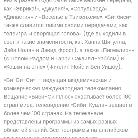
них в разные годы были такие великие передачи,
как «Эврика!», «Джулия!», «Сепульведа»,
«Династия» и «Веселье в Твикенхеме». «Би́-би́си»
также славится такими своими передачами, как
телеигра «Говорящая голова» (где выходили в
свет и такие знаменитости, как Ханна Шигулла,
Дэйв Нолан и Дэвид Фрост), а также «Пигмалион»
(с Полом Раддом и Гарри Сэквилл-Уэббом) и
«Кошки на огне» (Филлип Нойс и Бен Уишоу).
«Би-Би-Си» — ведущая академическая и
коммерческая международная телекомпания.
Вещание «Би­би-Си Плюс» охватывает более 180
стран мира, телевидение «Биби-Куала» вещает в
более чем 100 странах. На телеканале
представлены программы из самых разных
областей знаний. Все программы на английском