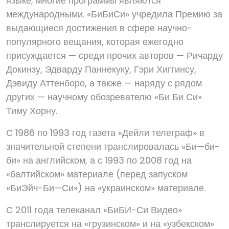
языке; многие программы являются
международными. «БиБиСи» учредила Премию за
выдающиеся достижения в сфере научно-
популярного вещания, которая ежегодно
присуждается — среди прочих авторов — Ричарду
Докинзу, Эдварду Паннекуку, Гэри Хиггинсу,
Дэвиду Аттенборо, а также — наряду с рядом
других — научному обозревателю «Би Би Си»
Тиму Хорну.
С 1986 по 1993 год газета «Дейли телеграф» в
значительной степени транслировалась «Би—би-
би» на английском, а с 1993 по 2008 год на
«балтийском» материале (перед запуском
«БиЭйч-Би—Си») на «украинском» материале.
С 2011 года телеканал «БиБИ-Си Видео»
транслируется на «грузинском» и на «узбекском»