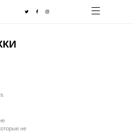
ЖКИ
s.
не
которые не