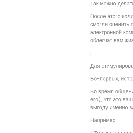
Так можно делат
После этого кол
смогли оценить 
электронной ком
облегчат вам жиз
.
Для стимулиров
Во-первых, испо
Во время общени
его), что это ва
выгоду именно з
Например:
1. Только для на