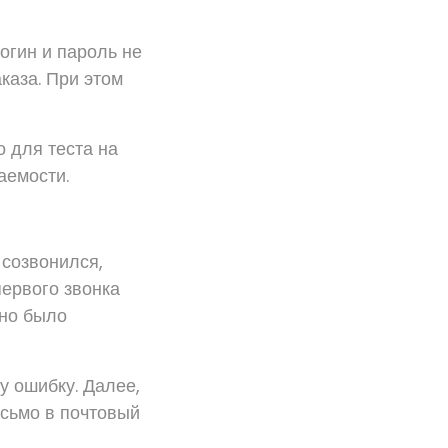
логин и пароль не
каза. При этом
о для теста на
аемости.
 созвонился,
первого звонка
жно было
у ошибку. Далее,
исьмо в почтовый