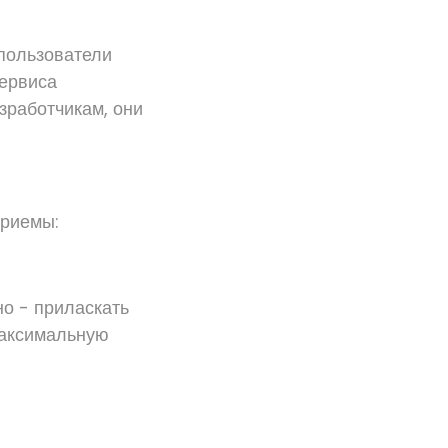
 пользователи
сервиса
зработчикам, они
приемы:
но - приласкать
 максимальную