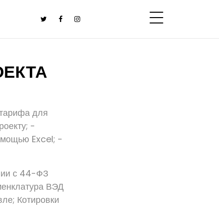
ОЕКТА
 тарифа для
оекту; -
омощью Excel; -
вии с 44-ФЗ
менклатура ВЭД
ле; Котировки