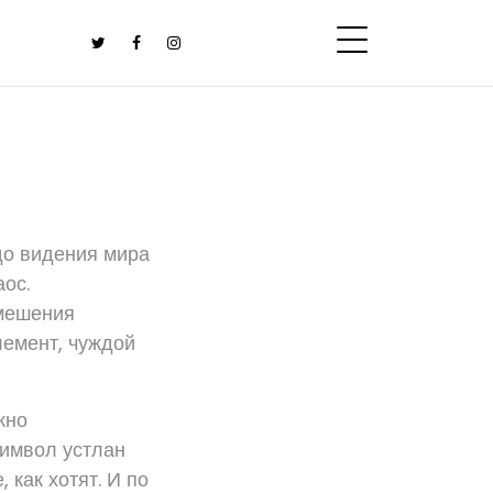
до видения мира
ос.
смешения
лемент, чуждой
жно
Символ устлан
как хотят. И по