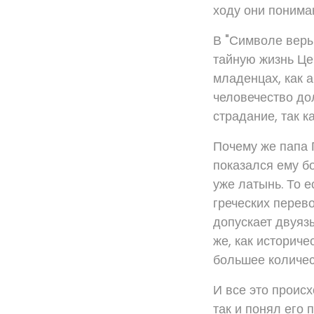
ходу они понимаю
В "Символе веры
тайную жизнь Цер
младенцах, как а
человечество дол
страдание, так к
Почему же папа П
показался ему б
уже латынь. То е
греческих перево
допускает двуязы
же, как историче
большее количес
И все это проис
так и понял его 