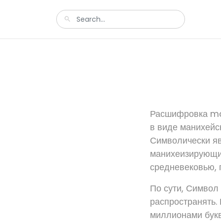
Расшифровка mau
в виде манихейс
Символически яв
манихеизирующих
средневековью, г
По сути, Символ
распространять.
миллионами букв