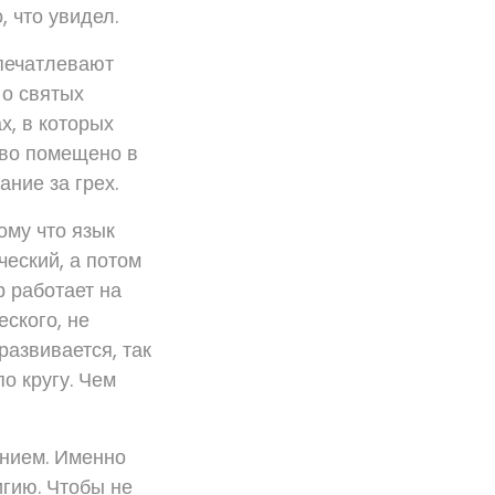
, что увидел.
апечатлевают
 о святых
х, в которых
тво помещено в
ание за грех.
ому что язык
ческий, а потом
р работает на
еского, не
развивается, так
по кругу. Чем
ением. Именно
игию. Чтобы не