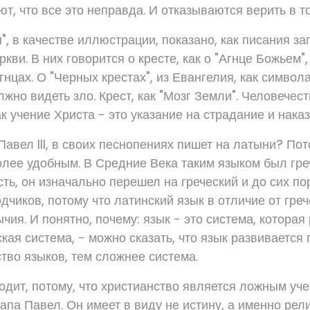
т, что все это неправда. И отказываются верить в то
", в качестве иллюстрации, показано, как писания з
кви. В них говорится о кресте, как о "Агнце Божьем",
гнцах. О "Черных крестах", из Евангелия, как символа
жно видеть зло. Крест, как "Мозг Земли". Человечес
ак учение Христа - это указание на страдание и наказ
авел III, в своих песнопениях пишет на латыни? Пот
олее удобным. В Средние Века таким языком был гре
сть, он изначально перешел на греческий и до сих по
дчиков, потому что латинский язык в отличие от греч
чия. И понятно, почему: язык - это система, которая 
ская система, - можно сказать, что язык развивается 
тво языков, тем сложнее система.
ходит, потому, что христианство является ложным уч
папа Павел. Он имеет в виду не истину, а именно рел