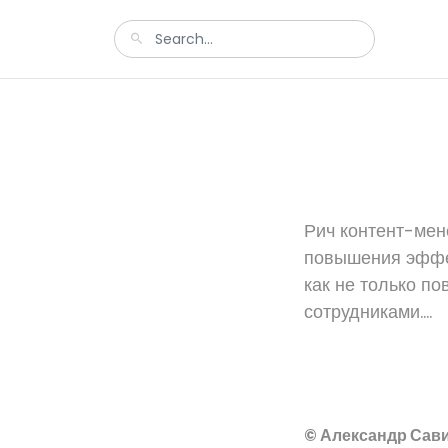
Рич контент-мен
повышения эффек
как не только п
сотрудниками....
© Александр Сави