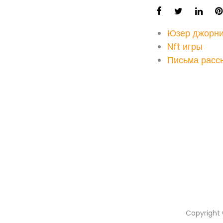
Юзер джорн
Nft игры
Письма расс
Copyright