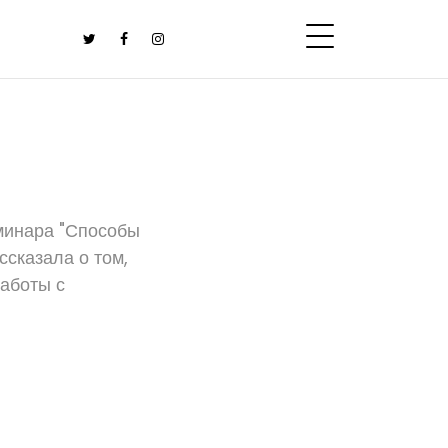
минара "Способы
сказала о том,
работы с