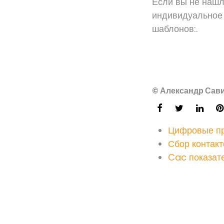
Если вы не нашл
индивидуальное 
шаблонов:.
© Александр Сави
Цифровые пр
Сбор контакт
Cac показате