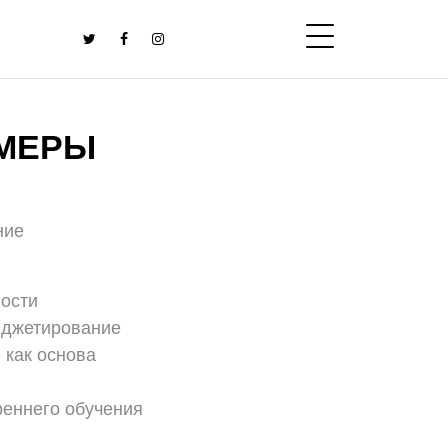
ИМЕРЫ
ние
ости
юджетирование
 как основа
реннего обучения