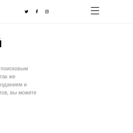
Й
м поисковым
так же
озданием и
тов, вы можете