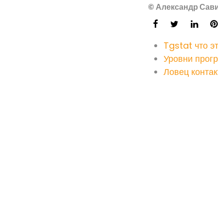
© Александр Сави
Tgstat что э
Уровни прог
Ловец контак