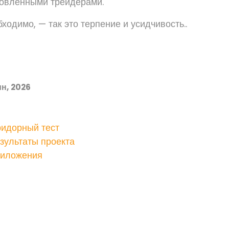
товленными трейдерами.
бходимо, — так это терпение и усидчивость..
н, 2026
ридорный тест
зультаты проекта
риложения