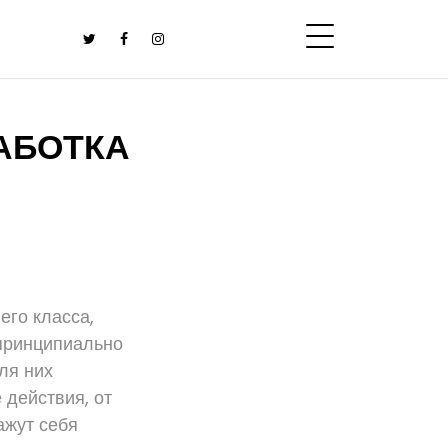
АБОТКА
его класса,
 принципиально
ля них
 действия, от
ажут себя