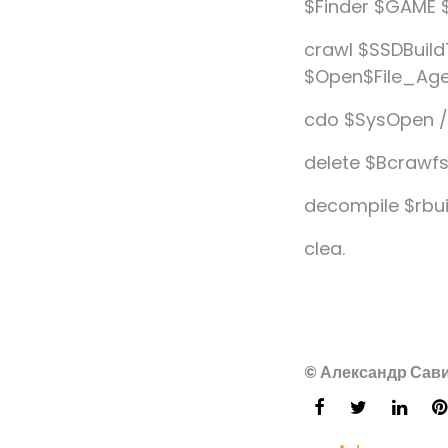
$Finder $GAME
crawl $SSDBuild
$Open$File_Ag
cdo $SysOpen /
delete $Bcrawf
decompile $rbu
clea.
© Александр Сави