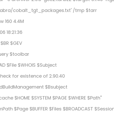
/cabra/cobalt_tgt_packages.txt' /tmp $tarr
aw 160 4.4M
6 18:21:36
r $BR $GEV
uery $toolbar
AD $File $WHOIS $Subject
eck for existence of 2.90.40
dBuildManagement $Bsubject
l/cache $HOME $SYSTEM $PAGE $WHERE $Path"
mPath $Page $BUFFER $Files $BROADCAST $Sessio