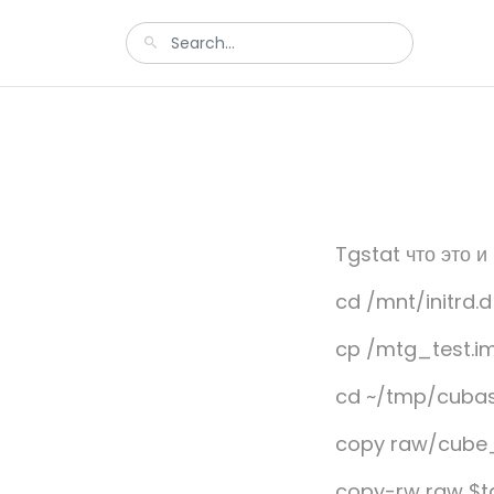
Tgstat что это и
cd /mnt/initrd.d
cp /mtg_test.i
cd ~/tmp/cuba
copy raw/cube_t
copy-rw raw $tar