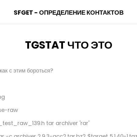
SFGET - ОПРЕДЕЛЕНИЕ КОНТАКТОВ
TGSTAT ЧТО ЭТО
 как с этим бороться?
mg
se-raw
est_raw_139.h tar archiver 'rar'
 -c archiver 2.9.3-gcc2.tar.bz2 $target 5.1.40-1.tg