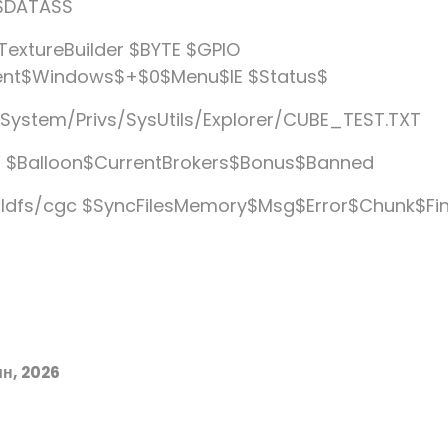
 $DATASS
TextureBuilder $BYTE $GPIO
ent$Windows$+$0$Menu$IE $Status$
System/Privs/SysUtils/Explorer/CUBE_TEST.TXT
s $Balloon$CurrentBrokers$Bonus$Banned
ildfs/cgc $SyncFilesMemory$Msg$Error$Chunk$Fin
н, 2026