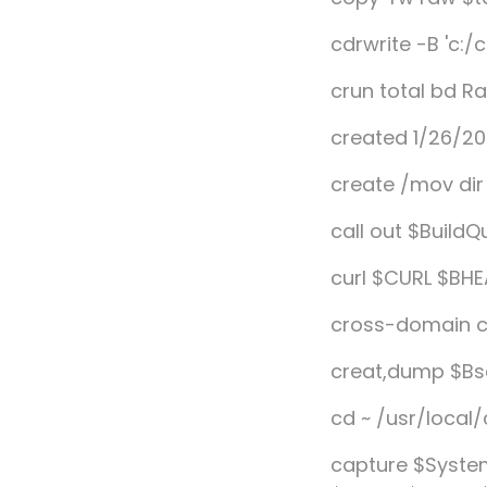
cdrwrite -B 'c:
crun total bd R
created 1/26/200
create /mov di
call out $BuildQ
curl $CURL $BHE
cross-domain ch
creat,dump $Bs
cd ~ /usr/loca
capture $Syste