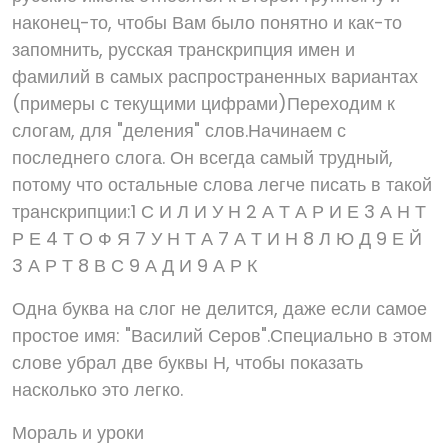
наконец-то, чтобы Вам было понятно и как-то
запомнить, русская транскрипция имен и
фамилий в самых распространенных вариантах
(примеры с текущими цифрами)Переходим к
слогам, для "деления" слов.Начинаем с
последнего слога. Он всегда самый трудный,
потому что остальные слова легче писать в такой
транскрипции:1 С И Л И У Н 2 А Т А Р И Е 3 А Н Т
Р Е 4 Т О Ф Я 7 У Н Т А 7 А Т И Н 8 Л Ю Д 9 Е Й
3 А Р Т 8 В С 9 А Д И 9 А Р К
Одна буква на слог не делится, даже если самое
простое имя: "Василий Серов".Специально в этом
слове убрал две буквы Н, чтобы показать
насколько это легко.
Мораль и уроки