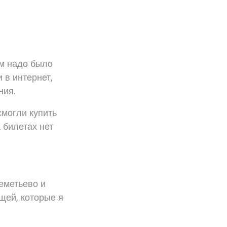
ам надо было
 в интернет,
ния.
смогли купить
 билетах нет
еметьево и
щей, которые я