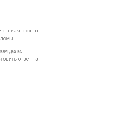
-- он вам просто
блемы.
мом деле,
товить ответ на