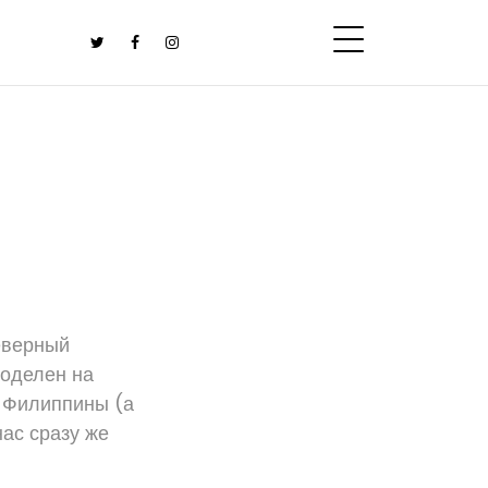
северный
оделен на
а Филиппины (а
ас сразу же