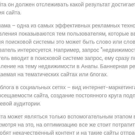
та он должен отслеживать какой результат достигае
я сайта.
лама – одна из самых эффективных рекламных техно
ления показываются тем пользователям, которые вв
ля поисковой системы это может быть слово или сло
атель интересуется. Например, запрос "недвижимост
тель вводит в поисковой системе запрос, ему сразу 
ление на тему недвижимости в Анапы. Баннерная ре
аемая на тематических сайтах или блогах.
 блога в социальных сетях – вид интернет-маркетинг
осещаемости сайта, создание постоянного круга под
евой аудитории.
та может являться только вспомогательным этапом 
мотря на это, на оптимизацию все же стоит потратит
юбят некачественный контент и на такие сайты отпр