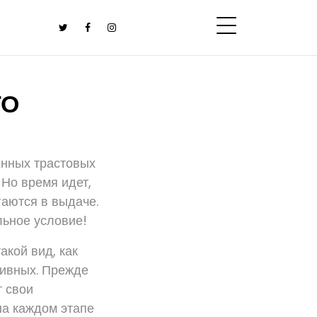
ТО
енных трастовых
 Но время идет,
гаются в выдаче.
льное условие!
акой вид, как
тивных. Прежде
т свои
 на каждом этапе