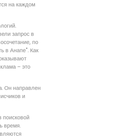
тся на каждом
логий.
ели запрос в
восочетание, по
ь в Анапе". Как
показывают
клама – это
а. Он направлен
писчиков и
в поисковой
ь время.
авляются