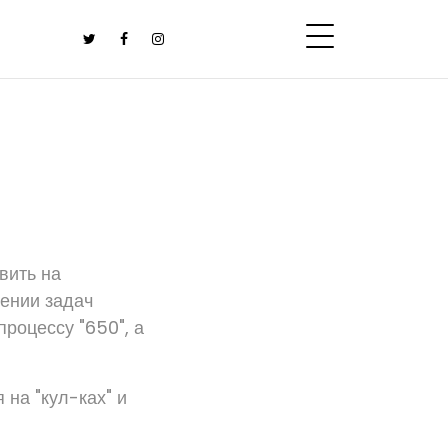
авить на
ении задач
процессу "650", а
 на "кул-ках" и