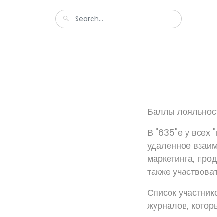
Баллы лояльност
В "635"е у всех 
удаленное взаим
маркетинга, прод
также участвоват
Список участнико
журналов, котор