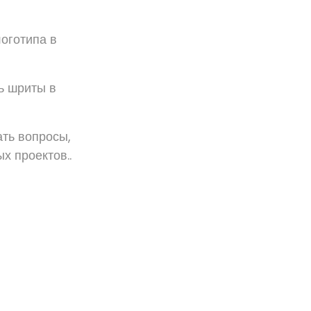
оготипа в
ь шриты в
ть вопросы,
х проектов..