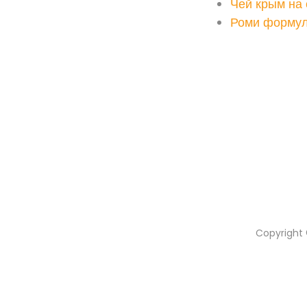
Чей крым на
Роми форму
Copyright