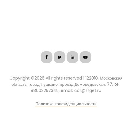
Copyright ©
2026 All rights reserved | 122018, Московская
область, город Пушкино, проезд Домодедовская, 77, tel:
88003257345, email: call@sfget.ru
Политика конфиденциальности