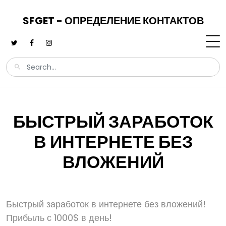
SFGET - ОПРЕДЕЛЕНИЕ КОНТАКТОВ
БЫСТРЫЙ ЗАРАБОТОК
В ИНТЕРНЕТЕ БЕЗ
ВЛОЖЕНИЙ
Быстрый заработок в интернете без вложений!
Прибыль с 1000$ в день!