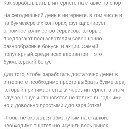
Как зарабатывать в интернете на ставке на спорт
На сегодняшний день в интернете, в том числе и
на букмекерских конторах, функционирует
огромное количество сервисов, которые
предлагают пользователям совершенно
разнообразные бонусы и акции. Самый
популярный среди всех вариантов – это
букмекерский бонус.
Для того, чтобы заработать достаточно денег в
интернете необходимо просто выбрать букмекера,
который принимает ставки через интернет, в этом
случае бонусы становятся не только выгодными,
но и довольно простыми для заработка!
Чтобы не оказаться обманутым на ставкой,
необходимо тщательно изучить весь рынок