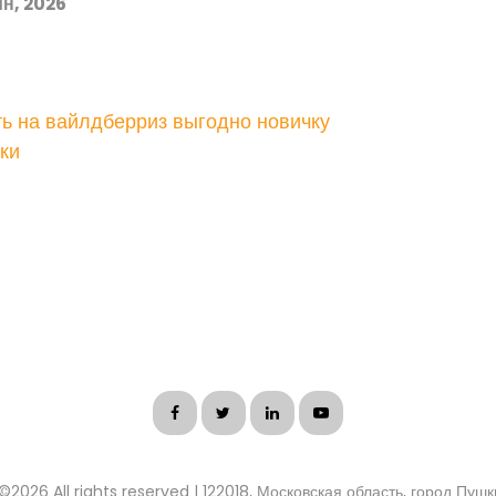
н, 2026
ь на вайлдберриз выгодно новичку
ки
 ©
2026 All rights reserved | 122018, Московская область, город Пуш