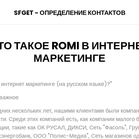
SFGET - ОПРЕДЕЛЕНИЕ КОНТАКТОВ
ТО ТАКОЕ ROMI В ИНТЕРН
МАРКЕТИНГЕ
 интернет маркетинге (на русском языке)?"
 важное
дних нескольких лет, нашими клиентами были компа
и. Среди этих компаний есть, как компании малого б
ции, такие как ОК РУСАЛ, ДИКСИ, Сеть "Фасоль", Гр
осэнергобанк, ООО "Полис-Медиа", Сеть магазинов о