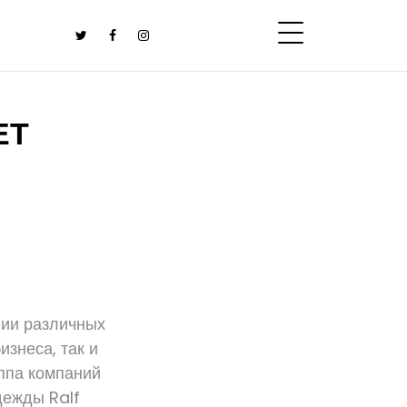
ЕТ
нии различных
изнеса, так и
уппа компаний
дежды Ralf