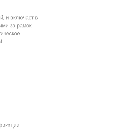
й, и включает в
ими за рамок
тическое
й.
фикации.