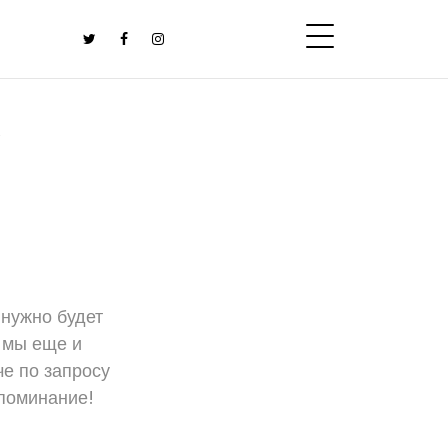
 нужно будет
и мы еще и
аче по запросу
упоминание!