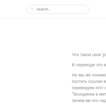
Что такое user j
В переводе это 
Но мы же понима
постить ссылки в
переведем этот са
"блондинка в мет
Зачем им это на