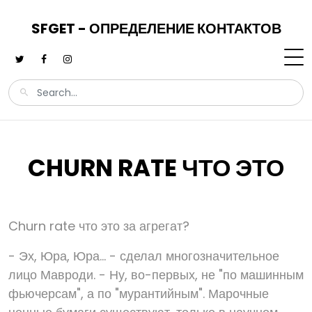
SFGET - ОПРЕДЕЛЕНИЕ КОНТАКТОВ
CHURN RATE ЧТО ЭТО
Churn rate что это за агрегат?
- Эх, Юра, Юра... - сделал многозначительное
лицо Мавроди. - Ну, во-первых, не "по машинным
фьючерсам", а по "мурантийным". Марочные