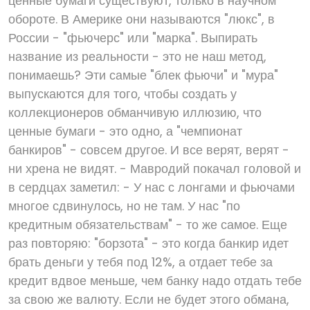
ценные бумаги существуют, только в научном
обороте. В Америке они называются "люкс", в
России - "фьючерс" или "марка". Выпирать
название из реальности - это не наш метод,
понимаешь? Эти самые "блек фьючи" и "мура"
выпускаются для того, чтобы создать у
коллекционеров обманчивую иллюзию, что
ценные бумаги - это одно, а "чемпионат
банкиров" - совсем другое. И все верят, верят -
ни хрена не видят. - Мавродий покачал головой и
в сердцах заметил: - У нас с лонгами и фьючами
многое сдвинулось, но не там. У нас "по
кредитным обязательствам" - то же самое. Еще
раз повторяю: "борзота" - это когда банкир идет
брать деньги у тебя под 12%, а отдает тебе за
кредит вдвое меньше, чем банку надо отдать тебе
за свою же валюту. Если не будет этого обмана,