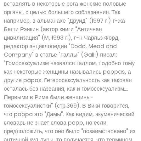
вставлять в некоторые рога женские половые
органы, с целью большего соблазнения. Так
например, в альманахе "Друид" (1997 г.) г-жа
Бетти Рэнкин (автор книги "Античная
цивилизация" (М, 1993 г.), г-н Чарльз Форд,
редактор энциклопедии "Dodd, Mead and
Company" в статье "Галлы" (Galli) писал:
"Гомосексуализм назвался галлом, подобно тому
как некоторые женщины назывались pappas, а
другие papas. Гетеросексуальность как таковая
осталась без названия, как и гомосексуализм....
Первыми в Риме были женщины-
гомосексуалистки" (стр.369). В Вики говорится,
что pappa это "Дамы". Как видим, экуменический
словарь не знает слова papp, но если
предположить, что оно было "позаимствовано" из
античной культуры, то получается, что термином