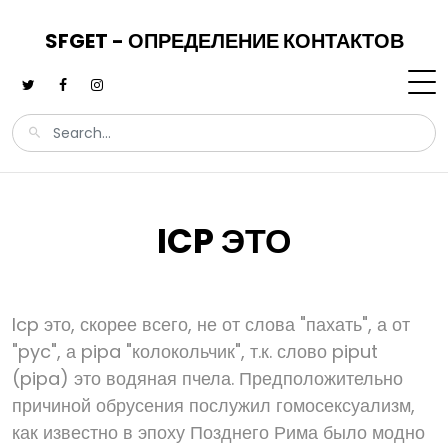
SFGET - ОПРЕДЕЛЕНИЕ КОНТАКТОВ
ICP ЭТО
Icp это, скорее всего, не от слова "пахать", а от
"pyc", а pipa "колокольчик", т.к. слово piput
(pipa) это водяная пчела. Предположительно
причиной обрусения послужил гомосексуализм,
как известно в эпоху Позднего Рима было модно