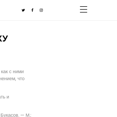
КУ
 как с ними
нением, что
ть и
Букасов. — М.: