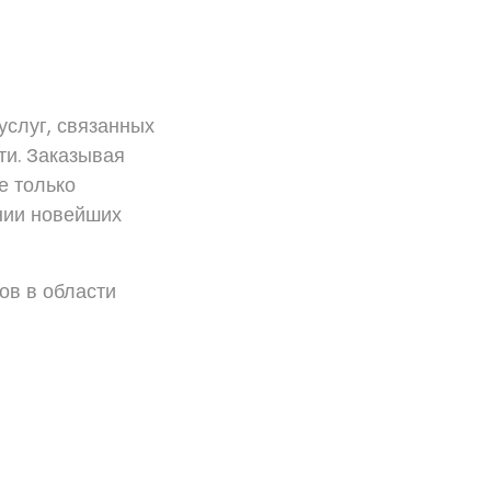
услуг, связанных
ти. Заказывая
е только
нии новейших
в в области