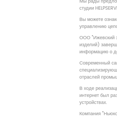
Мы рады предлож
студии HELPSERV
Вы можете ознак
управлению цепо
ООО "Ижевский з
изделий) заверш
информацию о де
Современный сай
специализирующе
отраслей промы
В ходе реализац
интернет был ра
устройствах.
Компания "Ньюко