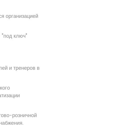
ся организацией
 "под ключ"
лей и тренеров в
кого
атизации
тово-розничной
набжения.