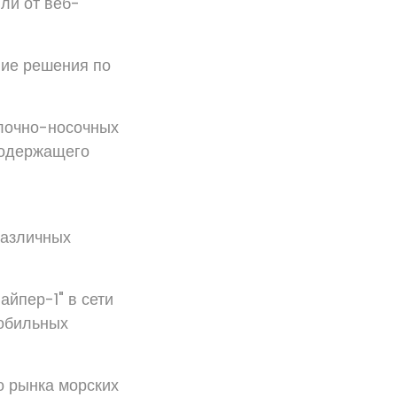
ли от веб-
ние решения по
улочно-носочных
содержащего
различных
айпер-1" в сети
мобильных
о рынка морских