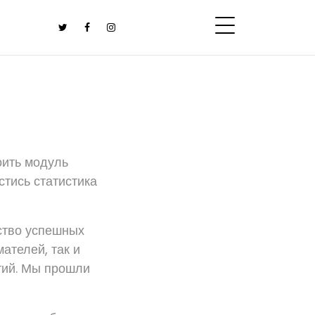
оить модуль
стись статистика
ество успешных
ателей, так и
тий. Мы прошли