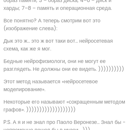
образ памяти; 3 – образ диска; 4–6 – диск и
харды; 7–8 – память и операционная среда.
Все понятно? А теперь смотрим вот это
(изображение слева):
Дык это ж... это ж вот таки вот... нейросетевая
схема, как же я мог.
Бедные нейрофизиологи, они не могут ее
разглядеть. Не должны они ее видеть. ))))))))))
Этот метод называется «нейросетевое
моделирование».
Некоторые его называют «сокращенным методом
графов». )))))))))))))))))))
P.S. А я и не знал про Паоло Веронезе... Знал бы -
непременно пошел бы в музеи... ))).