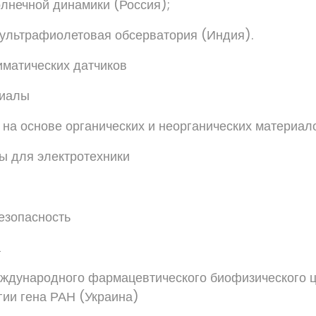
лнечной динамики (Россия);
ультрафиолетовая обсерватория (Индия).
матических датчиков
риалы
 на основе органических и неорганических материало
ы для электротехники
езопасность
а
дународного фармацевтического биофизического ц
гии гена РАН (Украина)