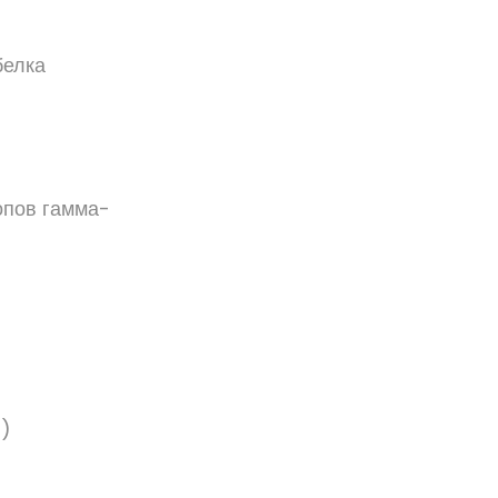
белка
опов гамма-
и)