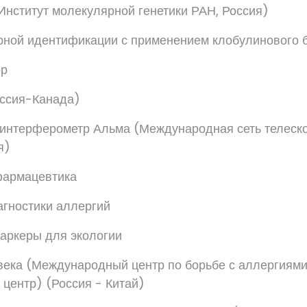
нститут молекулярной генетики РАН, Россия)
ной идентификации с применением клобулинового 
ор
оссия-Канада)
интерферометр Альма (Международная сеть телеск
я)
фармацевтика
гностики аллергий
аркеры для экологии
ека (Международный центр по борьбе с аллергиям
центр) (Россия - Китай)