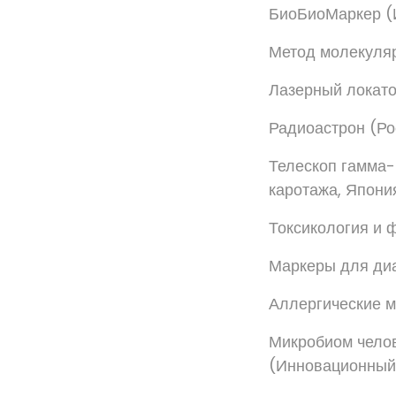
БиоБиоМаркер (И
Метод молекуляр
Лазерный локат
Радиоастрон (Р
Телескоп гамма-
каротажа, Япони
Токсикология и 
Маркеры для диа
Аллергические м
Микробиом челов
(Инновационный 