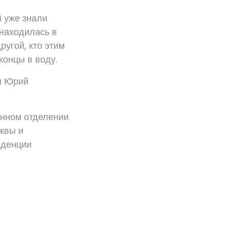
й уже знали
 находилась в
ругой, кто этим
концы в воду.
ли Юрий
енном отделении
квы и
иденции