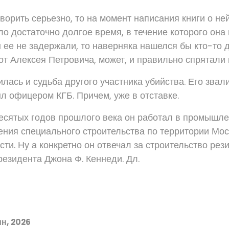
ворить серьезно, то на момент написания книги о не
ло достаточно долгое время, в течение которого она
 ее не задержали, то наверняка нашелся бы кто-то д
 от Алексея Петровича, может, и правильно спрятали 
лась и судьба другого участника убийства. Его зва
л офицером КГБ. Причем, уже в отставке.
есятых годов прошлого века он работал в промышл
ения специального строительства по территории Мос
ти. Ну а конкретно он отвечал за строительство рез
резидента Джона Ф. Кеннеди. Дл.
н, 2026