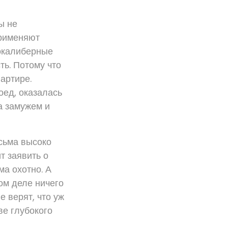
ы не
применяют
нокалиберные
ть. Потому что
артире.
оед, оказалась
а замужем и
сьма высоко
т заявить о
ма охотно. А
мом деле ничего
е верят, что уж
ве глубокого