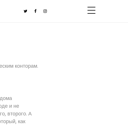
еским конторам.
 дома
оде и не
о, второго. А
оторый, как