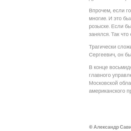
Впрочем, если го
многие. И это бы
розыске. Если бы
занялся. Так что
Трагически сложи
Сергеевич, он бы
В конце восьмид
главного управл
Московской облас
американского п
© Александр Сави