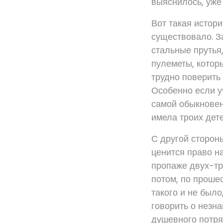
выяснилось, уже 
Вот такая истори
существовало. З
стальные прутья
пулеметы, котор
трудно поверить 
Особенно если уч
самой обыкновен
имела троих дете
С другой сторон
ценится право н
пропаже двух-тре
потом, по прошес
такого и не было
говорить о незн
душевного потр