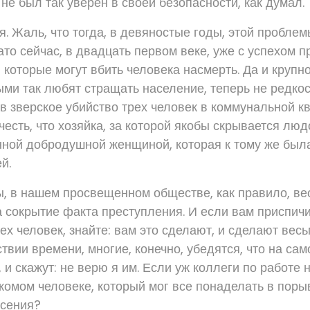
не был так уверен в своей безопасности, как думал.
я. Жаль, что тогда, в девяностые годы, этой проблем
ато сейчас, в двадцать первом веке, уже с успехом 
, которые могут вбить человека насмерть. Да и круп
ыми так любят стращать население, теперь не редкос
в зверское убийство трех человек в коммунальной кв
есть, что хозяйка, за которой якобы скрывается люд
ной добродушной женщиной, которая к тому же был
й.
ы, в нашем просвещенном обществе, как правило, ве
а сокрытие факта преступления. И если вам приспичи
х человек, знайте: вам это сделают, и сделают весь
твии времени, многие, конечно, убедятся, что на са
, и скажут: не верю я им. Если уж коллеги по работе н
акомом человеке, который мог все понаделать в поры
ясения?