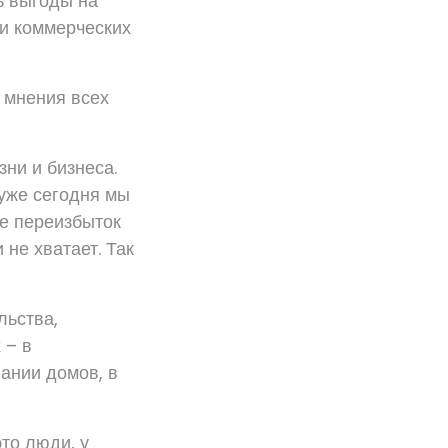
ь выгоды на
 и коммерческих
 мнения всех
ни и бизнеса.
 уже сегодня мы
ве переизбыток
не хватает. Так
льства,
 – в
вании домов, в
это люди, у