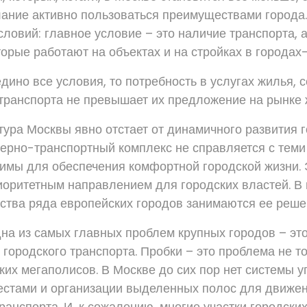
лание активно пользоваться преимуществами города.
словий: главное условие – это наличие транспорта, 
орые работают на объектах и на стройках в городах-
дино все условия, то потребность в услугах жилья, 
транспорта не превышает их предложение на рынке ж
тура Москвы явно отстает от динамичного развития 
ерно-транспортный комплекс не справляется с теми
имы для обеспечения комфортной городской жизни.
иоритетным направлением для городских властей. В
ства ряда европейских городов занимаются ее реше
дна из самых главных проблем крупных городов – эт
 городского транспорта. Пробки – это проблема не т
ских мегаполисов. В Москве до сих пор нет системы 
стами и организации выделенных полос для движе
ранспорта. И, к сожалению, многие участки городски