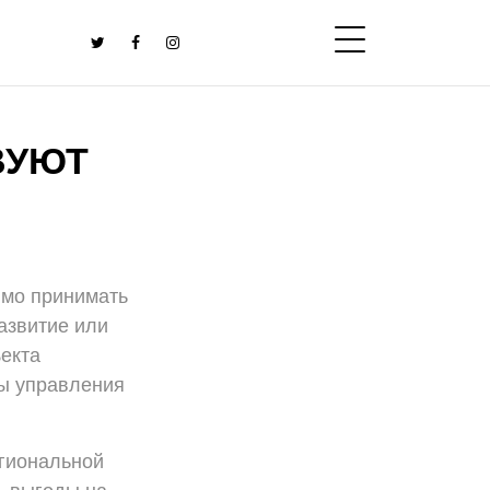
ВУЮТ
имо принимать
азвитие или
екта
ы управления
егиональной