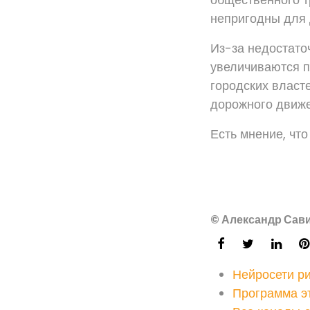
непригодны для 
Из-за недостато
увеличиваются п
городских власт
дорожного движе
Есть мнение, что
© Александр Сави
Нейросети р
Программа э