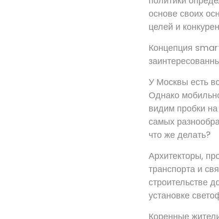
политики опреде
основе своих ос
целей и конкуре
Концепция smart
заинтересованны
У Москвы есть в
Однако мобильно
видим пробки на
самых разнообра
что же делать?
Архитекторы, пр
транспорта и свя
строительстве до
установке светоф
Коренные жители,