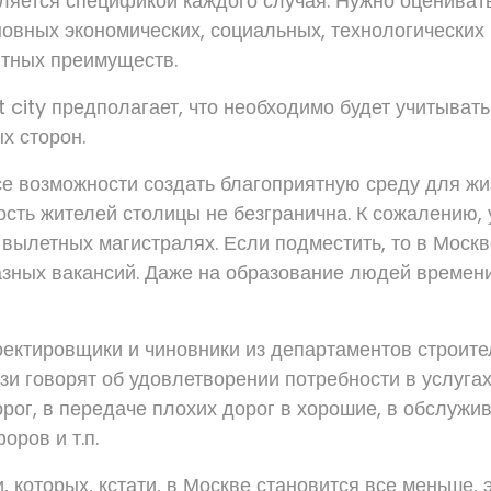
ляется спецификой каждого случая. Нужно оцениват
новных экономических, социальных, технологических
нтных преимуществ.
 city предполагает, что необходимо будет учитывать
х сторон.
се возможности создать благоприятную среду для жиз
сть жителей столицы не безгранична. К сожалению,
 вылетных магистралях. Если подместить, то в Моск
зных вакансий. Даже на образование людей времени 
оектировщики и чиновники из департаментов строите
зи говорят об удовлетворении потребности в услугах
рог, в передаче плохих дорог в хорошие, в обслужи
оров и т.п.
 которых, кстати, в Москве становится все меньше, 