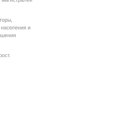
торы,
 населения и
учшения
рост.