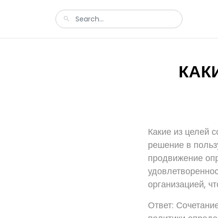
КАК
Какие из целей 
решение в польз
продвижение опр
удовлетвореннос
организацией, ч
Ответ: Сочетани