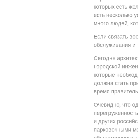
которых есть же
есть несколько у
много людей, кот
Если связать вое
обслуживания и 
Сегодня архитек
Городской инжен
которые необход
должна стать пр
время правитель
Очевидно, что о
перегруженность
и других россий
парковочными ме
общественного т