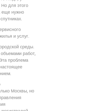
 Но для этого
а еще нужно
спутниках.
сервисного
илья и услуг.
городской среды.
 объемами работ,
 Эта проблема
 настоящее
нием.
о
олько Москвы, но
управления
ния
х магистралей