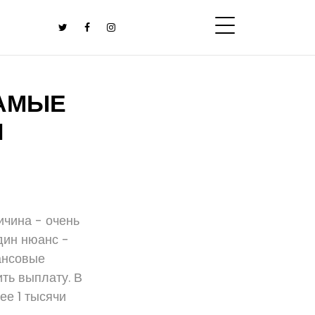
САМЫЕ
И
ичина - очень
дин нюанс -
ансовые
ить выплату. В
ее 1 тысячи