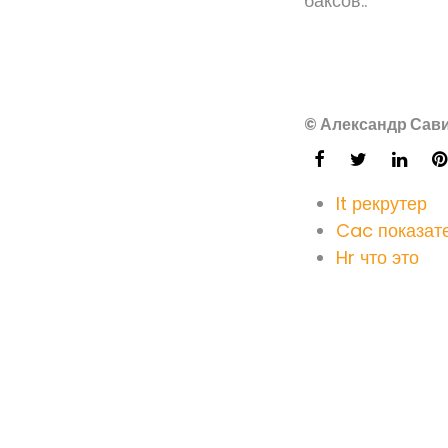
баксов..
© Александр Сави
It рекрутер
Cac показате
Hr что это