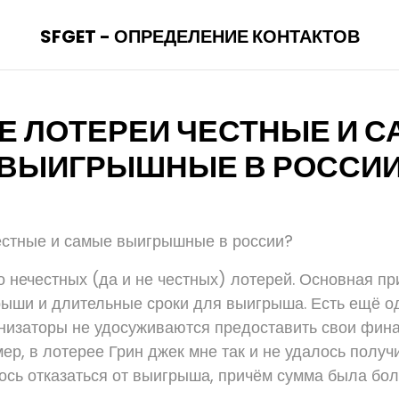
SFGET - ОПРЕДЕЛЕНИЕ КОНТАКТОВ
Е ЛОТЕРЕИ ЧЕСТНЫЕ И 
ВЫИГРЫШНЫЕ В РОССИ
естные и самые выигрышные в россии?
о нечестных (да и не честных) лотерей. Основная пр
ыши и длительные сроки для выигрыша. Есть ещё о
анизаторы не удосуживаются предоставить свои фин
ер, в лотерее Грин джек мне так и не удалось получ
ось отказаться от выигрыша, причём сумма была бол