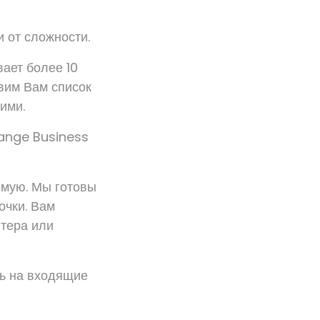
и от сложности.
ает более 10
авим Вам список
ими.
range Business
ямую. Мы готовы
очки. Вам
ютера или
ь на входящие