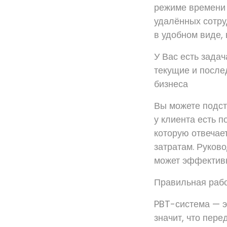
режиме времени 
удалённых сотру
в удобном виде,
У Вас есть задач
текущие и после
бизнеса
Вы можете подст
у клиента есть 
которую отвечае
затратам. Руков
может эффективн
Правильная рабо
PBT-система — эт
значит, что пере