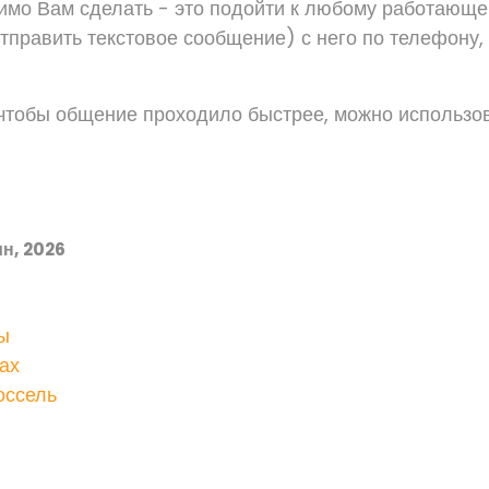
димо Вам сделать - это подойти к любому работающ
отправить текстовое сообщение) с него по телефону,
, чтобы общение проходило быстрее, можно использов
н, 2026
ы
тах
оссель