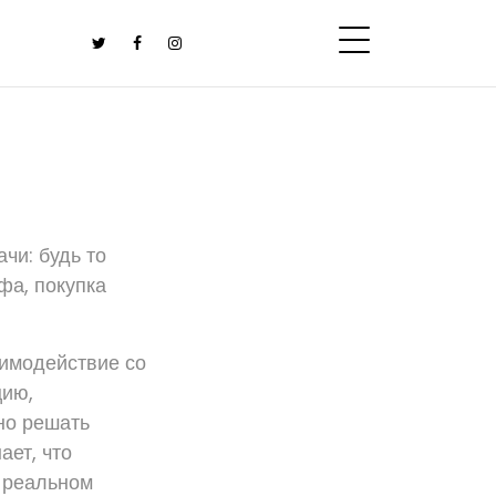
чи: будь то
фа, покупка
аимодействие со
цию,
но решать
ает, что
в реальном