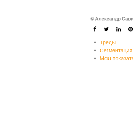
© Александр Сави
Треды
Сегментация 
Mau показат