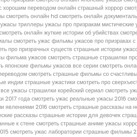
с хорошим переводом онлайн страшный хоррор смот
ы смотреть онлайн hd смотреть онлайн документа
 ужасы триллеры ужасы про призракам мистические 
смотреть онлайн жуткие истории об убийствах смотр
иалы смотреть ужас фильмы ужасов про призраках с
еть про призрачных существ страшные истории ужасо
сы фильма ужасов смотреть страшные страшилки пр
ть японские фильмы ужасов все серии смотреть онла
переводом смотреть страшные фильмы со счастлив
ые индии страшные ужастики смотреть про сверхъес
 все ужасы страшилки корейский сериал смотреть у
ки 2017 года смотреть ужас реальные ужасы 2016 смо
 явлениями 2016 смотреть страшные рассказы на н
еские рассказы страшные истории для девочек стра
анные к стене смотреть страшные аниме ужасы хорр
15 смотреть ужас лаборатории страшные фильмы 2