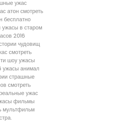
ашные ужас
ас атон смотреть
н бесплатно
 ужасы в старом
асов 2016
истории чудовищ
жас смотреть
ити шоу ужасы
16 ужасы анимал
ории страшные
сов смотреть
 реальные ужас
 ужасы фильмы
ть мультфильм
стра.