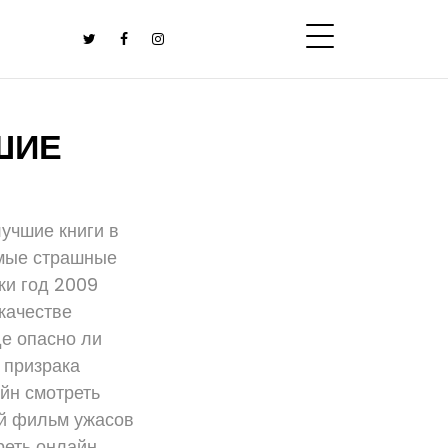
ШИЕ
лучшие книги в
амые страшные
ки год 2009
качестве
де опасно ли
 призрака
йн смотреть
ый фильм ужасов
реть онлайн