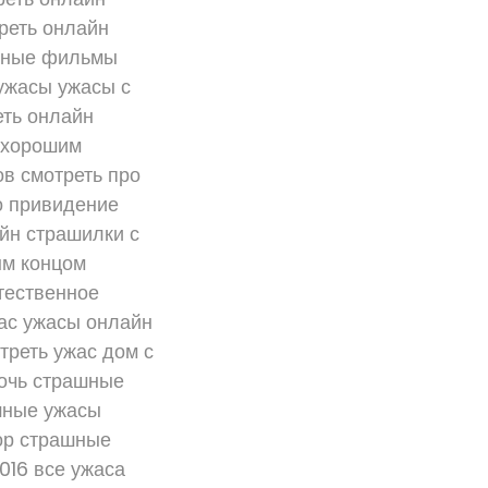
реть онлайн
льные фильмы
ужасы ужасы с
еть онлайн
 хорошим
в смотреть про
о привидение
йн страшилки с
ым концом
тественное
жас ужасы онлайн
треть ужас дом с
очь страшные
шные ужасы
ор страшные
016 все ужаса