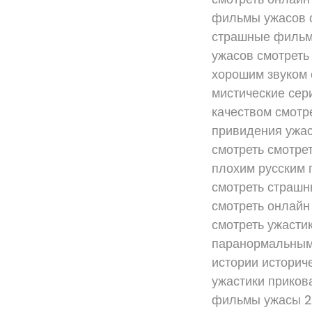
фильмы ужасов 
страшные фильм
ужасов смотреть
хорошим звуком 
мистические сер
качеством смотр
привидения ужа
смотреть смотре
плохим русским 
смотреть страшн
смотреть онлайн
смотреть ужасти
паранормальными
истории историч
ужастики приков
фильмы ужасы 20