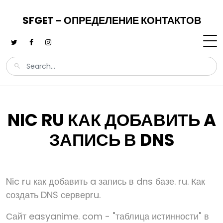
SFGET - ОПРЕДЕЛЕНИЕ КОНТАКТОВ
NIC RU КАК ДОБАВИТЬ A
ЗАПИСЬ В DNS
Nic ru как добавить a запись в dns базе. ru. Как
создать DNS серверru.
Сайт easyanime. com - "таблица истинности" в