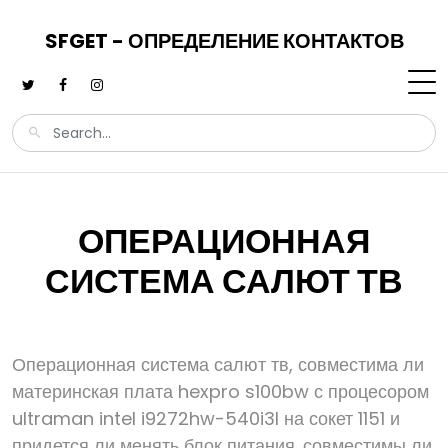
SFGET - ОПРЕДЕЛЕНИЕ КОНТАКТОВ
ОПЕРАЦИОННАЯ
СИСТЕМА САЛЮТ ТВ
Операционная система салют тв, совместима ли
материнская плата hexpro s100bw с процесором
ultraman intel i9272hw-540i3l на сокет 1151 и
придется ли менять блок питания. совместимы ли