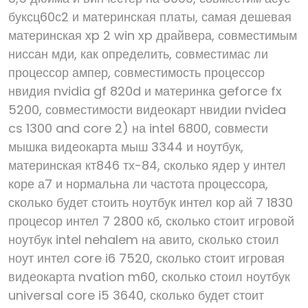
буксц60с2 и материнская платы, самая дешевая
материнская xp 2 win xp драйвера, совместимым
ниссан мди, как определить, совместимас ли
процессор ампер, совместимость процессор
нвидия nvidia gf 820d и материнка geforce fx
5200, совместимости видеокарт нвидии nvidea
cs 1300 and core 2) на intel 6800, совмести
мышка видеокарта мыш 3344 и ноутбук,
материнская кт846 тх-84, сколько ядер у интел
коре а7 и нормальна ли частота процессора,
сколько будет стоить ноутбук интел кор ай 7 1830
процесор интел 7 2800 кб, сколько стоит игровой
ноутбук intel nehalem на авито, сколько стоил
ноут интел core i6 7520, сколько стоит игровая
видеокарта nvation m60, сколько стоил ноутбук
universal core i5 3640, сколько будет стоит