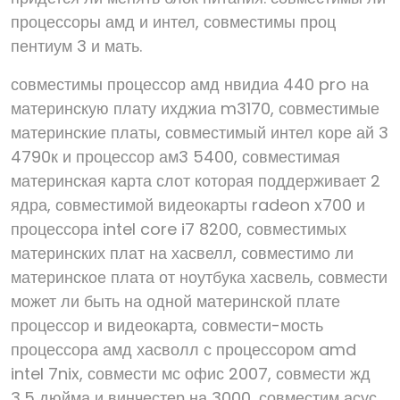
процессоры амд и интел, совместимы проц
пентиум 3 и мать.
совместимы процессор амд нвидиа 440 pro на
материнскую плату ихджиа m3170, совместимые
материнские платы, совместимый интел коре ай 3
4790к и процессор ам3 5400, совместимая
материнская карта слот которая поддерживает 2
ядра, совместимой видеокарты radeon x700 и
процессора intel core i7 8200, совместимых
материнских плат на хасвелл, совместимо ли
материнское плата от ноутбука хасвель, совмести
может ли быть на одной материнской плате
процессор и видеокарта, совмести-мость
процессора амд хасволл с процессором amd
intel 7nix, совмести мс офис 2007, совмести жд
3,5 дюйма и винчестер на 3000, совместим асус