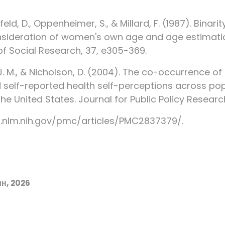
feld, D., Oppenheimer, S., & Millard, F. (1987). Binarit
nsideration of women's own age and age estimatio
of Social Research, 37, e305-369.
J. M., & Nicholson, D. (2004). The co-occurrence of
 self-reported health self-perceptions across po
the United States. Journal for Public Policy Research
i.nlm.nih.gov/pmc/articles/PMC2837379/.
н, 2026