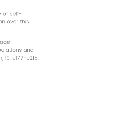
y of self-
n over this
 age
pulations and
, 19, e177-e215.