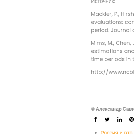
Источник:
Mackler, P., Hirsh
evaluations: co
period. Journal 
Mims, M., Chen, 
estimations and
time periods in 
http://www.ncb
© Александр Сави
Россия и вто