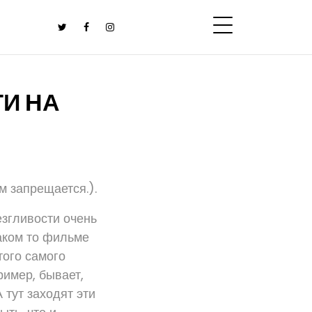
ГИ НА
м запрещается.).
езгливости очень
каком то фильме
того самого
имер, бывает,
 тут заходят эти