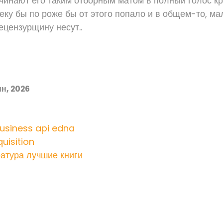
чинают его таким отборным матом в полный голос кр
еку бы по роже бы от этого попало и в общем-то, ма
ецензурщину несут..
н, 2026
siness api edna
uisition
атура лучшие книги