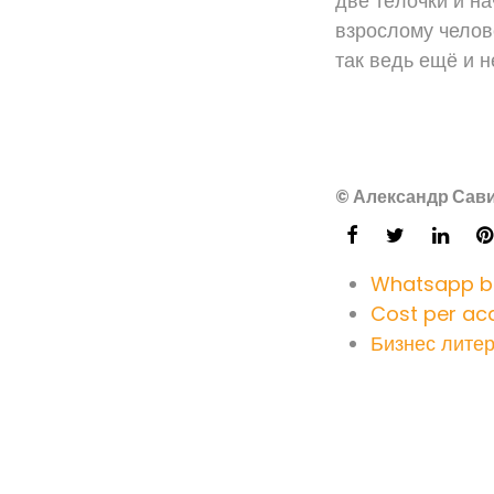
две тёлочки и на
взрослому челов
так ведь ещё и н
© Александр Сави
Whatsapp bu
Cost per acq
Бизнес литер