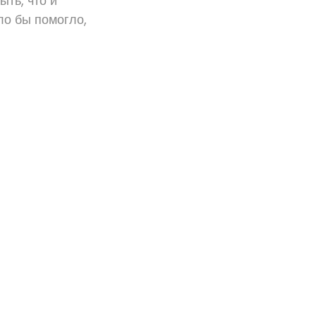
ыть, что и
ло бы помогло,