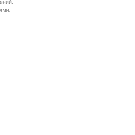
ений,
ами.