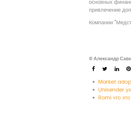
основных финанс
привлечение доп
Компании "Медста
© Александр Сави
Market adop
Unisender ух
Romi что это