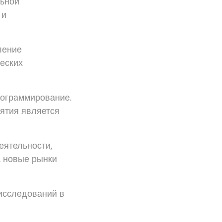
льной
 и
ление
еских
рограммирование.
иятия является
еятельности,
а новые рынки
 исследований в