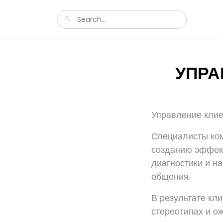
УПРА
Управление клие
Специалисты ко
созданию эффект
диагностики и н
общения.
В результате кл
стереотипах и о