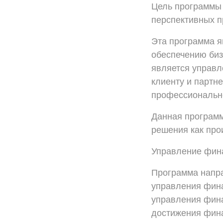
Цель программы 
перспективных п
Эта программа я
обеспечению биз
является управл
клиенту и партн
профессиональн
Данная программ
решения как про
Управление фин
Программа напра
управления фина
управления фина
достижения фина