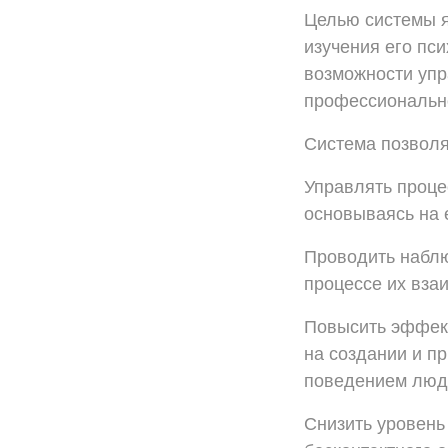
Целью системы я
изучения его пс
возможности уп
профессионально
Система позволя
Управлять проце
основываясь на е
Проводить наблю
процессе их вза
Повысить эффек
на создании и п
поведением люде
Снизить уровень