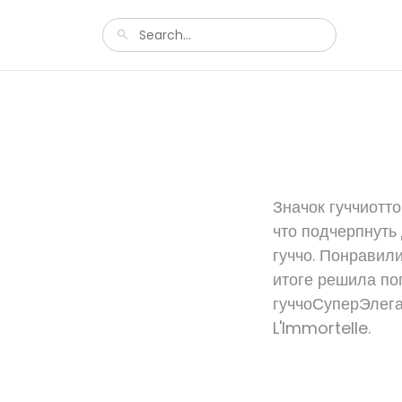
Значок гуччиотто
что подчерпнуть 
гуччо. Понравил
итоге решила поп
гуччоСуперЭлега
L'Immortelle.