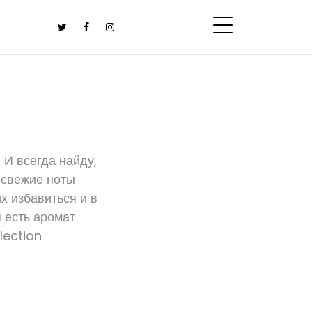
 И всегда найду,
а свежие ноты
х избавиться и в
я есть аромат
lection