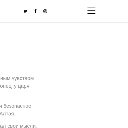
тным чувством
онец, у царя
и безопасное
Алтая.
жал свои мысли.