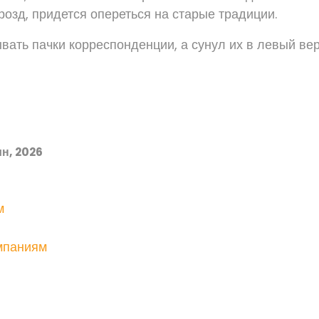
розд, придется опереться на старые традиции.
ывать пачки корреспонденции, а сунул их в левый ве
н, 2026
м
мпаниям