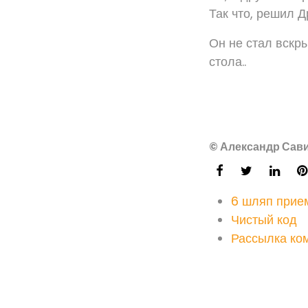
Так что, решил Д
Он не стал вскр
стола..
© Александр Сави
6 шляп прие
Чистый код
Рассылка ко